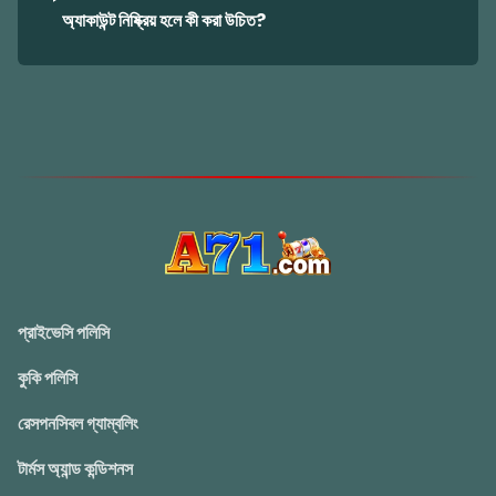
অ্যাকাউন্ট নিষ্ক্রিয় হলে কী করা উচিত?
প্রাইভেসি পলিসি
কুকি পলিসি
রেসপনসিবল গ্যাম্বলিং
টার্মস অ্যান্ড কন্ডিশনস