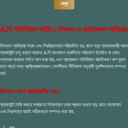
খেলুন
A71 অফিসিয়াল সাইট এ নিবন্ধন ও যাচাইকরণ প্রক্রিয়া
নিবন্ধন প্রক্রিয়া সহজ এবং নিয়ন্ত্রিতভাবে পরিচালিত হয়, যাতে নতুন ব্যবহারকারী দ্রুত
অ্যাকাউন্ট চালু করতে পারেন। A71 বাংলাদেশ ক্যাসিনো পরিবেশে ইমেইল বা ফোন
নম্বরের মাধ্যমে সাইন আপ করা যায়, এবং প্রয়োজনে অতিরিক্ত যাচাইকরণ ধাপ যুক্ত
হতে পারে। তথ্য প্রক্রিয়াজাতকরণ গোপনীয়তা নীতিমালা অনুযায়ী সুরক্ষিতভাবে সম্পন্ন
হয়।
নিবন্ধন ফর্মে প্রয়োজনীয় তথ্য
অ্যাকাউন্ট তৈরি করতে সাধারণত নিম্নোক্ত তথ্য প্রদান করতে হয়, যাতে যোগাযোগ
এবং নিরাপত্তা যাচাই সঠিকভাবে সম্পন্ন করা যায়:
নাম