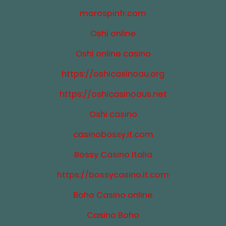
morospinfr.com
Oshi online
Oshi online casino
https://oshicasinoau.org
https://oshicasinoaus.net
Oshi casino
casinobossy.it.com
Bossy Casino Italia
https://bossycasino.it.com
Boho Casino online
Casino Boho