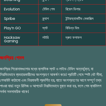
Evolution
টেবিল গেম
রিয়েল ডিলার
Spribe
ক্র্যাশ
ইন্টারঅ্যাকটিভ মেকানিক্স
Play’n GO
স্লট
বিভিন্ন থিম
Hacksaw
লটারি
দ্রুত ফলাফল
Gaming
জনপ্রিয় গেমস
জনপ্রিয় শিরোনামগুলোর মধ্যে ক্লাসিক স্লট ও লাইভ টেবিল অন্তর্ভুক্ত, যা
নিয়মিতভাবে ব্যবহারকারীদের অংশগ্রহণ আকর্ষণ করে। প্রতিটি গেমে স্পষ্ট বেট সীমা,
পেআউট কাঠামো এবং নিয়মাবলী প্রদর্শিত হয়, যাতে অংশগ্রহণের আগে সম্পূর্ণ তথ্য
পাওয়া যায়। নতুন রিলিজ ও আপডেট নিয়মিতভাবে যুক্ত করা হয়, ফলে গেম ক্যাটালগ
সর্বদা সমসাময়িক থাকে।