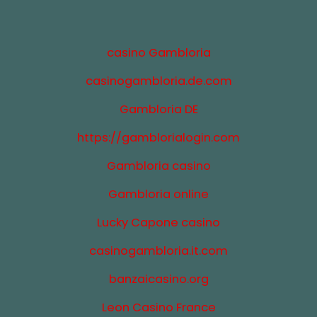
casino Gambloria
casinogambloria.de.com
Gambloria DE
https://gamblorialogin.com
Gambloria casino
Gambloria online
Lucky Capone casino
casinogambloria.it.com
banzaicasino.org
Leon Casino France